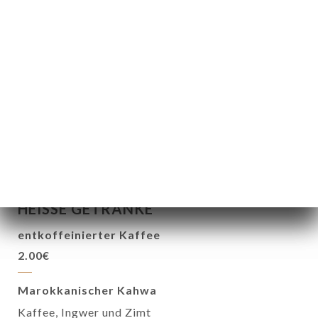
25.00€
Wein im Glas
5.00€
Eine Flasche Champagner
45.00€
HEISSE GETRÄNKE
entkoffeinierter Kaffee
2.00€
Marokkanischer Kahwa
Kaffee, Ingwer und Zimt