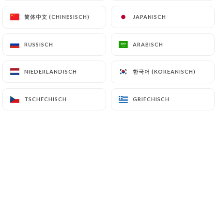
22.00€
简体中文 (CHINESISCH)
简体中文 (CHINESISCH)
JAPANISCH
JAPANISCH
Couscous mit gemischten Kebabs
RUSSISCH
RUSSISCH
ARABISCH
ARABISCH
Lamm-, Hühner-, Kefta- und Merguez-Spieße,
Grieß, Brühe, Gemüse, Kichererbsen und Rosinen
한국어 (KOREANISCH)
한국어 (KOREANISCH)
NIEDERLÄNDISCH
NIEDERLÄNDISCH
25.00€
TSCHECHISCH
TSCHECHISCH
GRIECHISCH
GRIECHISCH
In Anlehnung an die marokkanische Tradition
bieten wir Ihnen ein Glas Laban an, das mit
Za'atar (Oregano) aromatisiert ist.
*T'faya: karamellisierte Zwiebeln und Rosinen mit
Zimt
4.00€