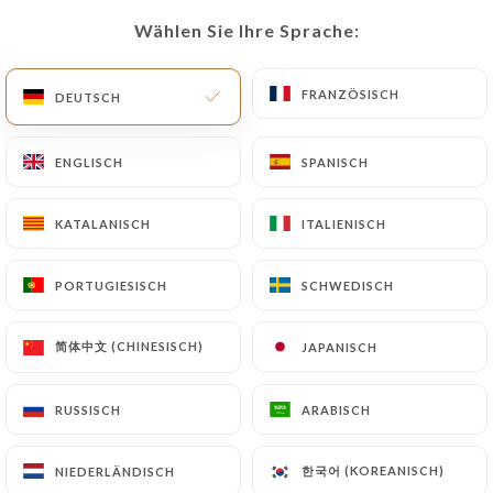
Wählen Sie Ihre Sprache:
Wählen Sie Ihre Sprache:
DE
MENÜ
FRANZÖSISCH
FRANZÖSISCH
DEUTSCH
DEUTSCH
ENGLISCH
ENGLISCH
SPANISCH
SPANISCH
/
START
KONTAKT
KATALANISCH
KATALANISCH
ITALIENISCH
ITALIENISCH
Kontakt
PORTUGIESISCH
PORTUGIESISCH
SCHWEDISCH
SCHWEDISCH
简体中文 (CHINESISCH)
简体中文 (CHINESISCH)
JAPANISCH
JAPANISCH
RUSSISCH
RUSSISCH
ARABISCH
ARABISCH
Les Saveurs de
한국어 (KOREANISCH)
한국어 (KOREANISCH)
NIEDERLÄNDISCH
NIEDERLÄNDISCH