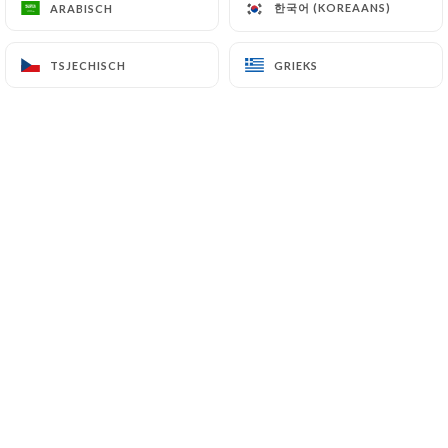
Marrakech
한국어 (KOREAANS)
한국어 (KOREAANS)
ARABISCH
ARABISCH
13 Rue Eugène Varlin
TSJECHISCH
TSJECHISCH
GRIEKS
GRIEKS
75010 Paris France
+33146075924
Naam
E-mail