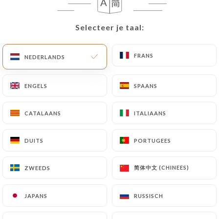
NL
MENU
Selecteer je taal:
Selecteer je taal:
FRANS
FRANS
NEDERLANDS
NEDERLANDS
ENGELS
ENGELS
SPAANS
SPAANS
/
HOME
CONTACT
Contact
CATALAANS
CATALAANS
ITALIAANS
ITALIAANS
DUITS
DUITS
PORTUGEES
PORTUGEES
简体中文 (CHINEES)
简体中文 (CHINEES)
ZWEEDS
ZWEEDS
JAPANS
JAPANS
RUSSISCH
RUSSISCH
Les Saveurs de