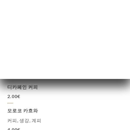
와인을 잔 단위로 판매합니다
5.00€
샴페인 한 병
45.00€
따뜻한 음료
디카페인 커피
2.00€
모로코 카흐와
커피, 생강, 계피
4.00€