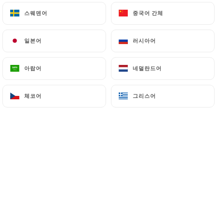
양고기, 닭고기, 케프타, 메르구즈 꼬치, 세몰리나, 육
스웨덴어
스웨덴어
중국어 간체
중국어 간체
수, 채소, 병아리콩, 건포도
25.00€
일본어
일본어
러시아어
러시아어
모로코 전통에 따라 자타르(오레가노) 향을 입힌 라반
한 잔을 제공해 드립니다.
아랍어
아랍어
네덜란드어
네덜란드어
*트파야: 캐러멜라이즈한 양파와 건포도에 계피를 곁
들인 요리
체코어
체코어
그리스어
그리스어
4.00€
그릴
저희 가게의 모든 구운 고기는 수제 감자튀김과
샐러드와 함께 제공됩니다.