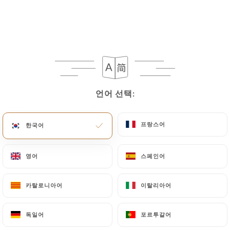
메르구즈 쿠스쿠스
메르게즈 소시지 3개, 양질의 거친 밀가루, 육수, 야채,
병아리콩, 건포도
17.00€
쿠스쿠스, 케밥, 케프타
언어 선택:
언어 선택:
세몰리나, 케프타 꼬치, 육수, 야채, 병아리콩
17.00€
프랑스어
프랑스어
한국어
한국어
양고기 쿠스쿠스 T'faya
영어
영어
스페인어
스페인어
양고기, 세몰리나, 육수, 야채, 병아리콩, 그리고 트파
야*
카탈로니아어
카탈로니아어
이탈리아어
이탈리아어
22.00€
쿠스쿠스와 모듬 케밥
독일어
독일어
포르투갈어
포르투갈어