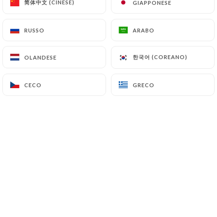
简体中文 (CINESE)
简体中文 (CINESE)
GIAPPONESE
GIAPPONESE
RUSSO
RUSSO
ARABO
ARABO
Notre restaurant vous invite à un
véritable voyage culinaire au Maroc, à
한국어 (COREANO)
한국어 (COREANO)
OLANDESE
OLANDESE
travers des saveurs authentiques, des
parfums envoûtants et une cuisine
CECO
CECO
GRECO
GRECO
généreuse qui ravit les papilles.
Nous mettons à l’honneur les grandes
spécialités marocaines, telles que les
tajines, couscous et pâtisseries
traditionnelles, préparées avec passion
et savoir-faire. Chaque plat reflète la
richesse et la convivialité de la
gastronomie marocaine.