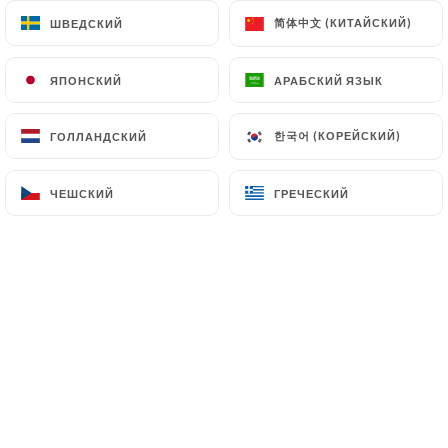
简体中文 (КИТАЙСКИЙ)
简体中文 (КИТАЙСКИЙ)
ШВЕДСКИЙ
ШВЕДСКИЙ
Notre restaurant vous invite à un
ЯПОНСКИЙ
ЯПОНСКИЙ
АРАБСКИЙ ЯЗЫК
АРАБСКИЙ ЯЗЫК
véritable voyage culinaire au Maroc, à
travers des saveurs authentiques, des
한국어 (КОРЕЙСКИЙ)
한국어 (КОРЕЙСКИЙ)
ГОЛЛАНДСКИЙ
ГОЛЛАНДСКИЙ
parfums envoûtants et une cuisine
généreuse qui ravit les papilles.
ЧЕШСКИЙ
ЧЕШСКИЙ
ГРЕЧЕСКИЙ
ГРЕЧЕСКИЙ
Nous mettons à l’honneur les grandes
spécialités marocaines, telles que les
tajines, couscous et pâtisseries
traditionnelles, préparées avec passion
et savoir-faire. Chaque plat reflète la
richesse et la convivialité de la
gastronomie marocaine.