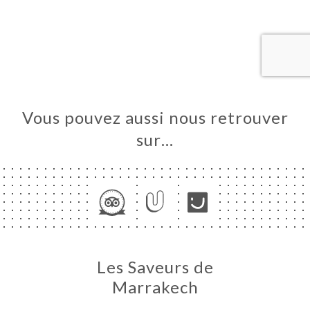
UEIL
RVER
ERIE
IS
RTE
Vous pouvez aussi nous retrouver
TACT
sur…
Les Saveurs de
Marrakech